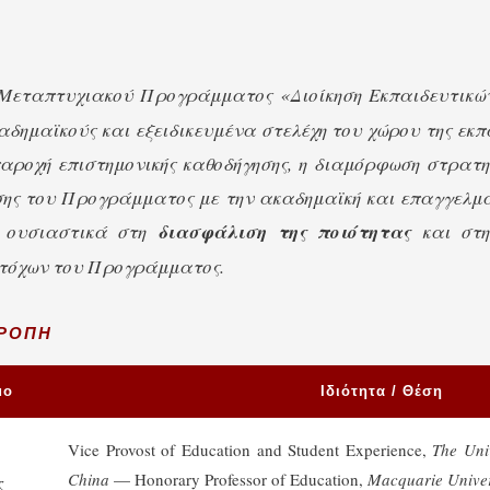
Μεταπτυχιακού Προγράμματος «Διοίκηση Εκπαιδευτικώ
δημαϊκούς και εξειδικευμένα στελέχη του χώρου της εκπα
παροχή επιστημονικής καθοδήγησης, η διαμόρφωση στρατ
σης του Προγράμματος με την ακαδημαϊκή και επαγγελμα
ι ουσιαστικά στη
διασφάλιση της ποιότητας
και στη
στόχων του Προγράμματος.
ΤΡΟΠΉ
μο
Ιδιότητα / Θέση
Vice Provost of Education and Student Experience,
The Uni
China
— Honorary Professor of Education,
Macquarie Univers
ς