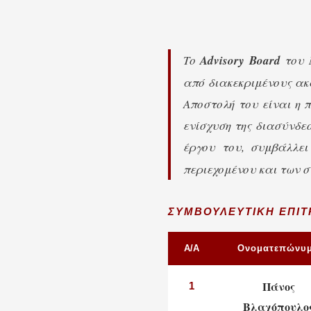
Το
Advisory Board
του 
από διακεκριμένους ακα
Αποστολή του είναι η 
ενίσχυση της διασύνδε
έργου του, συμβάλλε
περιεχομένου και των 
ΣΥΜΒΟΥΛΕΥΤΙΚΉ ΕΠΙ
Α/Α
Ονοματεπώνυ
Πάνος
1
Βλαχόπουλο