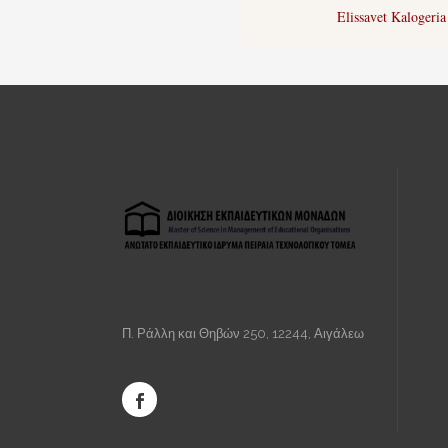
Elissavet Kalogeri
Π. Ράλλη και Θηβών 250, 12244, Αιγάλεω