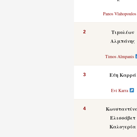
Panos Vlahopoulo
Τιμολέων
2
Αλμπάνης
Timos Almpanis
Εύη Καρρά
3
Evi Karra
Κωνσταντίνα
4
Ελισσάβετ
Καλογερία